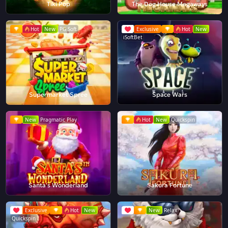
Tiki Pop
The Dog House Megaways
Hot
New
PG Soft
Exclusive
Hot
New
iSoftBet
Supermarket Spree
Space Wars
New
Pragmatic Play
Hot
New
Quickspin
Santa's Wonderland
Sakura Fortune
Exclusive
Hot
New
New
Relax
Quickspin