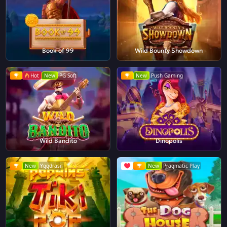
Book of 99
Wild Bounty Showdown
Hot
New
PG Soft
New
Push Gaming
Wild Bandito
Dinopolis
New
Yggdrasil
New
Pragmatic Play