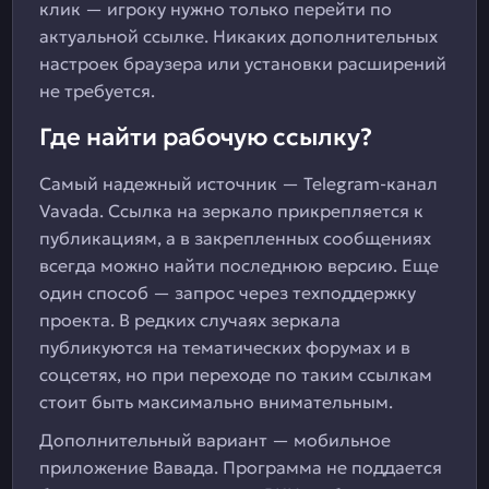
клик — игроку нужно только перейти по
актуальной ссылке. Никаких дополнительных
настроек браузера или установки расширений
не требуется.
Где найти рабочую ссылку?
Самый надежный источник — Telegram-канал
Vavada. Ссылка на зеркало прикрепляется к
публикациям, а в закрепленных сообщениях
всегда можно найти последнюю версию. Еще
один способ — запрос через техподдержку
проекта. В редких случаях зеркала
публикуются на тематических форумах и в
соцсетях, но при переходе по таким ссылкам
стоит быть максимально внимательным.
Дополнительный вариант — мобильное
приложение Вавада. Программа не поддается