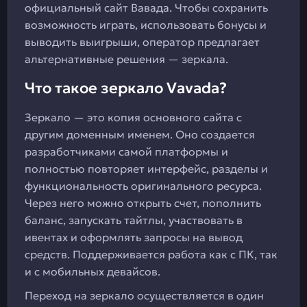
официальный сайт Вавада. Чтобы сохранить
возможность играть, использовать бонусы и
выводить выигрыши, оператор предлагает
альтернативные решения — зеркала.
Что такое зеркало Vavada?
Зеркало — это копия основного сайта с
другим доменным именем. Оно создается
разработчиками самой платформы и
полностью повторяет интерфейс, разделы и
функциональность оригинального ресурса.
Через него можно открыть счет, пополнить
баланс, запускать тайтлы, участвовать в
ивентах и оформлять запросы на вывод
средств. Поддерживается работа как с ПК, так
и с мобильных девайсов.
Переход на зеркало осуществляется в один