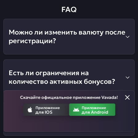
FAQ
Можно ли изменить валюту после
регистрации?
Есть ли ограничения на
количество активных бонусов?
Скачайте официальное приложение Vavada!
Приложение
Приложение
для IOS
для Android
Как узнать об актуальных
турнирах и акциях?