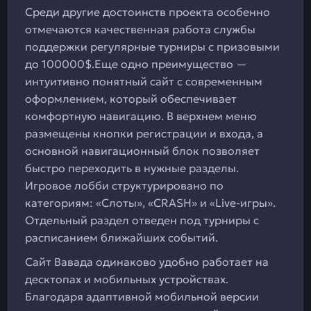
Среди другие достоинств проекта особенно
отмечаются качественная работа службы
поддержки регулярные турниры с призовыми
до 100000$.Еще одно преимущество —
интуитивно понятный сайт с современным
оформлением, который обеспечивает
комфортную навигацию. В верхнем меню
размещены кнопки регистрации и входа, а
основной навигационный блок позволяет
быстро переходить в нужные разделы.
Игровое лобби структурировано по
категориям: «Слоты», «CRASH» и «Live-игры».
Отдельный раздел отведен под турниры с
расписанием ближайших событий.
Сайт Вавада одинаково удобно работает на
десктопах и мобильных устройствах.
Благодаря адаптивной мобильной версии