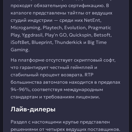
проходят обязательную сертификацию. В
каталоге представлены тайтлы от ведущих
студий индустрии — среди них NetEnt,
Microgaming, Playtech, Evolution, Pragmatic
Play, Yggdrasil, Play'n GO, Quickspin, Betsoft,
iSoftBet, Blueprint, Thunderkick и Big Time
Gaming.
На платформе отсутствует скриптовый софт,
что гарантирует честный геймплей и
стабильный процент возврата. RTP
большинства автоматов находится в пределах
94–96%, соответствуя международным
стандартам и требованиям лицензии.
Лайв-дилеры
Раздел с настоящими крупье представлен
решениями от четырех ведущих поставщиков.