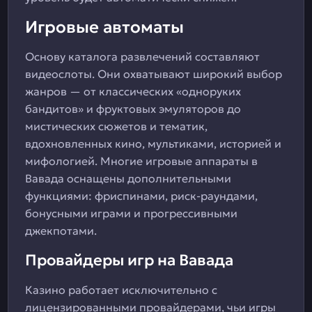
Игровые автоматы
Основу каталога развлечений составляют
видеослоты. Они охватывают широкий выбор
жанров — от классических «одноруких
бандитов» и фруктовых эмуляторов до
мистических сюжетов и тематик,
вдохновленных кино, мультиками, историей и
мифологией. Многие игровые аппараты в
Вавада оснащены дополнительными
функциями: фриспинами, риск-раундами,
бонусными играми и прогрессивными
джекпотами.
Провайдеры игр на Вавада
Казино работает исключительно с
лицензированными провайдерами, чьи игры