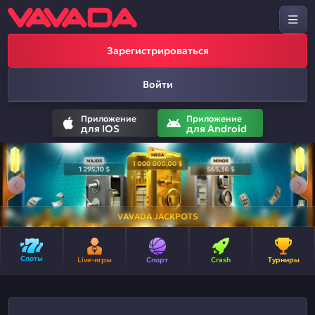
Зарегистрироваться
Войти
Приложение
Приложение
для IOS
для Android
VAVADA JACKPOTS
Слоты
Live-игры
Спорт
Crash
Турниры